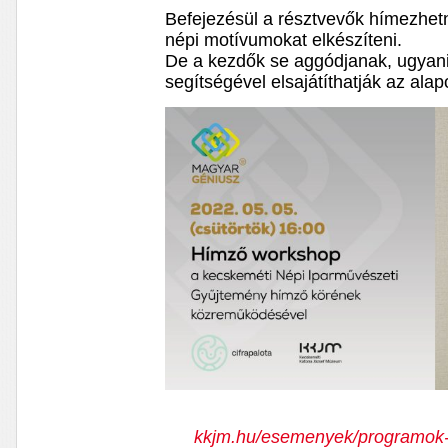
Befejezésül a résztvevők hímezhe
népi motívumokat elkészíteni.
De a kezdők se aggódjanak, ugyan
segítségével elsajátíthatják az alap
kkjm.hu/esemenyek/programok-m