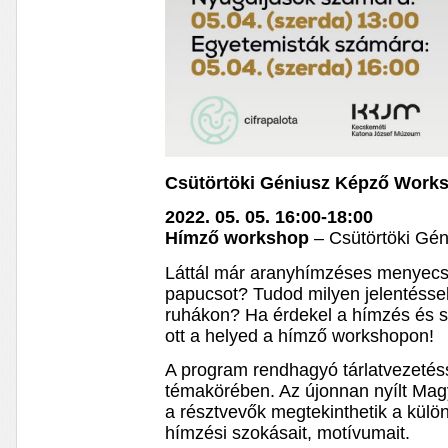
Csütörtöki Géniusz Képző Work
2022. 05. 05. 16:00-18:00
Hímző workshop
– Csütörtöki Gé
Láttál már aranyhímzéses menyec
papucsot? Tudod milyen jelentéssel
ruhákon? Ha érdekel a hímzés és sz
ott a helyed a hímző workshopon!
A program rendhagyó tárlatvezetés
témakörében. Az újonnan nyílt Magy
a résztvevők megtekinthetik a kül
hímzési szokásait, motívumait.