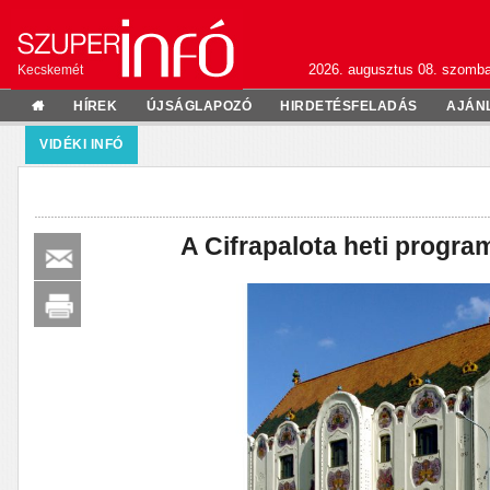
2026. augusztus 08. szomba
Kecskemét
HÍREK
ÚJSÁGLAPOZÓ
HIRDETÉSFELADÁS
AJÁN
VIDÉKI INFÓ
A Cifrapalota heti program