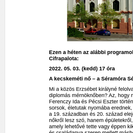
Ezen a héten az alábbi programok
Cifrapalota:
2022. 05. 03. (kedd) 17 óra
A kecskeméti nő – a Séramóra Sét
Mi a közös Erzsébet királyné felol
diplomás mérnöknőben? Az, hogy m
Ferenczy Ida és Pécsi Eszter történ
sorsok, életutak nyomába erednek
a 19. században és 20. század el
nőkről lesz szó, hanem épületekről,
amely lehetővé tette vagy éppen kik
és családanya szerep mellett máshol