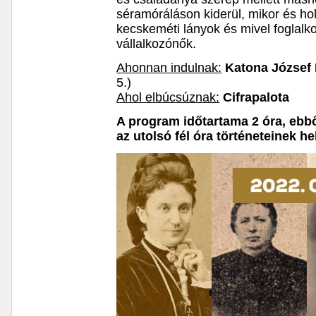
séramóráláson kiderül, mikor és hol
kecskeméti lányok és mivel foglalk
vállalkozónők.
Ahonnan indulnak:
Katona József
5.)
Ahol elbúcsúznak:
Cifrapalota
A program időtartama 2 óra, ebbő
az utolsó fél óra történeteinek he