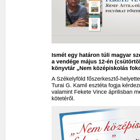
Ismét egy határon túli magyar sze
a vendége május 12-én (csütörtö
könyvtár „Nem középiskolás fok
A Székelyföld főszerkesztő-helyettesé
Turai G. Kamil esztéta fogja kérdezni
valamint Fekete Vince áprilisban m
kötetéről.