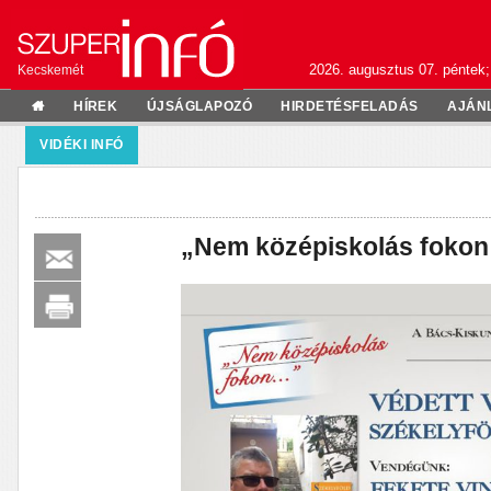
2026. augusztus 07. péntek;
Kecskemét
HÍREK
ÚJSÁGLAPOZÓ
HIRDETÉSFELADÁS
AJÁN
VIDÉKI INFÓ
„Nem középiskolás fokon