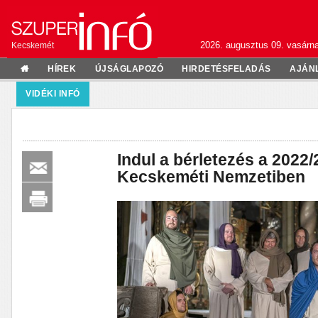
2026. augusztus 09. vasárn
Kecskemét
HÍREK
ÚJSÁGLAPOZÓ
HIRDETÉSFELADÁS
AJÁN
VIDÉKI INFÓ
Indul a bérletezés a 2022
Kecskeméti Nemzetiben