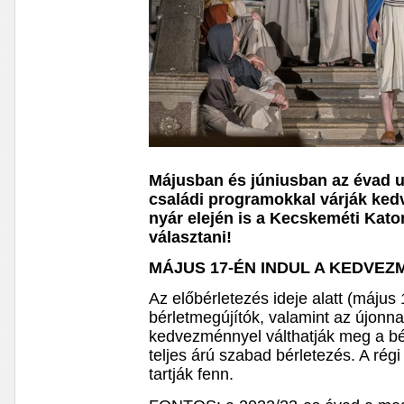
Májusban és júniusban az évad ut
családi programokkal várják ked
nyár elején is a Kecskeméti Kat
választani!
MÁJUS 17-ÉN INDUL A KEDVE
Az előbérletezés ideje alatt (május 1
bérletmegújítók, valamint az újonn
kedvezménnyel válthatják meg a bér
teljes árú szabad bérletezés. A régi 
tartják fenn.