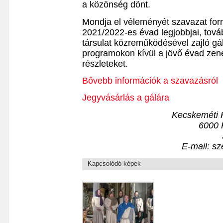
a közönség dönt.
Mondja el véleményét szavazat form
2021/2022-es évad legjobbjai, tová
társulat közreműködésével zajló gá
programokon kívül a jövő évad zené
részleteket.
Bővebb információk a szavazásról
Jegyvásárlás a gálára
Kecskeméti 
6000 
E-mail: s
Kapcsolódó képek