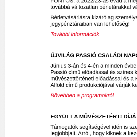
FONTOS: a 2022/23-as évad a megsz
továbbá változatlan bérletárakkal vá
Bérletvásárlásra kizárólag személy
jegypénztáraiban van lehetőség!
További információk
ÚJVILÁG PASSIÓ CSALÁDI NA
Június 3-án és 4-én a minden évben
Passió című előadással és színes 
művészettörténeti előadással és a
Alföld című produkciójával várják k
Bővebben a programokról
EGYÜTT A MŰVÉSZETÉRT! DÍJ
Támogatók segítségével idén is sze
legjobbjait. Arról, hogy kiknek a kez