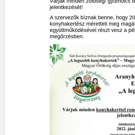
Várják minden zöldség/ gyümölcs t
jelentkezését!
A szervezők bíznak benne, hogy 2
konyhakertész méretteti meg magát
együttműködésével részt vesz a pé
megőrzésben.