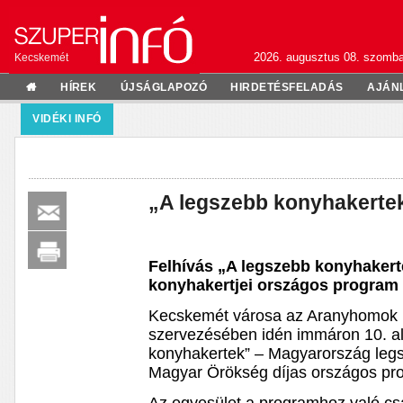
2026. augusztus 08. szomba
Kecskemét
HÍREK
ÚJSÁGLAPOZÓ
HIRDETÉSFELADÁS
AJÁN
VIDÉKI INFÓ
„A legszebb konyhakerte
Felhívás „A legszebb konyhaker
konyhakertjei országos program 
Kecskemét városa az Aranyhomok Ki
szervezésében idén immáron 10. a
konyhakertek” – Magyarország leg
Magyar Örökség díjas országos pr