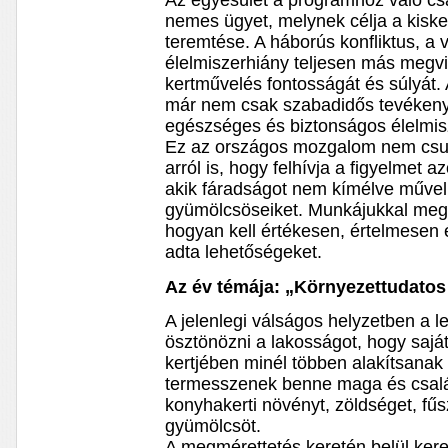
Az egyesület a programhoz való csat
nemes ügyet, melynek célja a kiske
teremtése. A háborús konfliktus, a 
élelmiszerhiány teljesen más megvi
kertművelés fontosságát és súlyát. 
már nem csak szabadidős tevékeny
egészséges és biztonságos élelmisz
Ez az országos mozgalom nem csup
arról is, hogy felhívja a figyelmet 
akik fáradságot nem kímélve műveli
gyümölcsöseiket. Munkájukkal meg
hogyan kell értékesen, értelmesen 
adta lehetőségeket.
Az év témája: „Környezettudatos
A jelenlegi válságos helyzetben a l
ösztönözni a lakosságot, hogy saját
kertjében minél többen alakítsanak
termesszenek benne maga és csalá
konyhakerti növényt, zöldséget, fű
gyümölcsöt.
A megmérettetés keretén belül kere