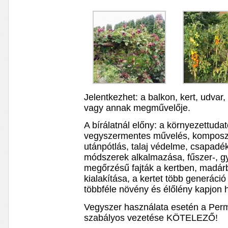
Jelentkezhet: a balkon, kert, udvar, 
vagy annak megművelője.
A bírálatnál előny: a környezettuda
vegyszermentes művelés, komposzt
utánpótlás, talaj védelme, csapadék
módszerek alkalmazása, fűszer-, gy
megőrzésű fajták a kertben, madárb
kialakítása, a kertet több generáció
többféle növény és élőlény kapjon 
Vegyszer használata esetén a Perm
szabályos vezetése KÖTELEZŐ!