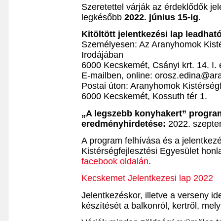
Szeretettel várják az érdeklődők je
legkésőbb
2022. június 15-ig
.
Kitöltött jelentkezési lap leadhat
Személyesen: Az Aranyhomok Kistér
Irodájában
6000 Kecskemét, Csányi krt. 14. I.
E-mailben, online: orosz.edina@a
Postai úton: Aranyhomok Kistérségf
6000 Kecskemét, Kossuth tér 1.
„A legszebb konyhakert” progra
eredményhirdetése:
2022. szepte
A program felhívása és a jelentkez
Kistérségfejlesztési Egyesület honl
facebook oldalán
.
Kecskemet Jelentkezesi lap 2022
Jelentkezéskor, illetve a verseny id
készítését a balkonról, kertről, mely