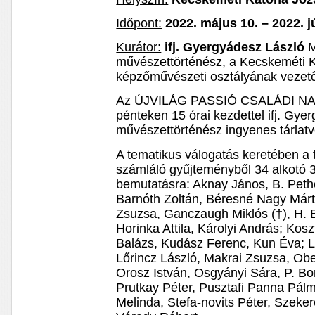
Időpont:
2022. május 10. – 2022. j
Kurátor:
ifj. Gyergyádesz László
M
művészettörténész, a Kecskeméti
képzőművészeti osztályának vezet
Az ÚJVILÁG PASSIÓ CSALÁDI NAPO
pénteken 15 órai kezdettel ifj. Gye
művészettörténész ingyenes tárlatvez
A tematikus válogatás keretében a 
számláló gyűjteményből 34 alkotó 3
bemutatásra: Aknay János, B. Pethő
Barnóth Zoltán, Béresné Nagy Márt
Zsuzsa, Ganczaugh Miklós (†), H. B
Horinka Attila, Károlyi András; Kos
Balázs, Kudász Ferenc, Kun Éva; L
Lőrincz László, Makrai Zsuzsa, Obe
Orosz István, Osgyányi Sára, P. Bor
Prutkay Péter, Pusztafi Panna Pál
Melinda, Stefa-novits Péter, Szeke