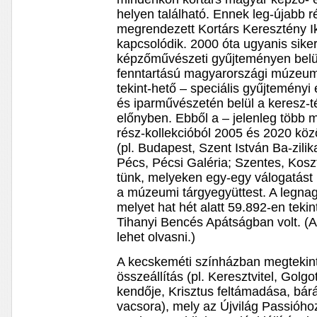
helyen található. Ennek leg-újabb 
megrendezett Kortárs Keresztény I
kapcsolódik. 2000 óta ugyanis siker
képzőművészeti gyűjteményen belü
fenntartású magyarországi múzeu
tekint-hető – speciális gyűjteményi
és iparművészetén belül a keresz-té
előnyben. Ebből a – jelenleg több mi
rész-kollekcióból 2005 és 2020 közö
(pl. Budapest, Szent István Ba-zilik
Pécs, Pécsi Galéria; Szentes, Kos
tünk, melyeken egy-egy válogatást 
a múzeumi tárgyegyüttest. A legnag
melyet hat hét alatt 59.892-en teki
Tihanyi Bencés Apátságban volt. (
lehet olvasni.)
A kecskeméti színházban megtekinth
összeállítás (pl. Keresztvitel, Golg
kendője, Krisztus feltámadása, bár
vacsora), mely az Újvilág Passióho