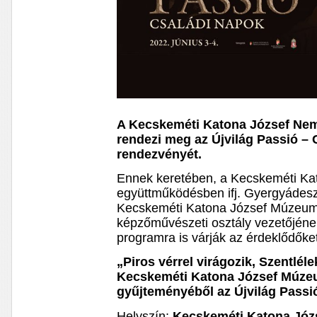
A Kecskeméti Katona József Nemz
rendezi meg az Újvilág Passió –
rendezvényét.
Ennek keretében, a Kecskeméti K
együttműködésben ifj. Gyergyádesz
Kecskeméti Katona József Múzeum
képzőművészeti osztály vezetőjén
programra is várják az érdeklődőke
„Piros vérrel virágozik, Szentléle
Kecskeméti Katona József Múze
gyűjteményéből az Újvilág Pass
Helyszín:
Kecskeméti Katona Józ