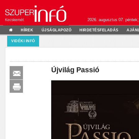
2026. augusztus 07. péntek;
Kecskemét
HÍREK
ÚJSÁGLAPOZÓ
HIRDETÉSFELADÁS
AJÁN
VIDÉKI INFÓ
Újvilág Passió