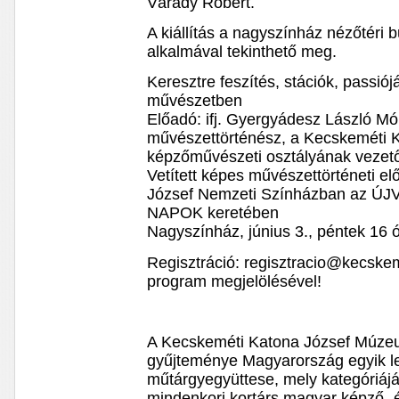
Várady Róbert.
A kiállítás a nagyszínház nézőtéri 
alkalmával tekinthető meg.
Keresztre feszítés, stációk, passió
művészetben
Előadó: ifj. Gyergyádesz László Mó
művészettörténész, a Kecskeméti 
képzőművészeti osztályának vezet
Vetített képes művészettörténeti 
József Nemzeti Színházban az Ú
NAPOK keretében
Nagyszínház, június 3., péntek 16 
Regisztráció: regisztracio@kecskem
program megjelölésével!
A Kecskeméti Katona József Múze
gyűjteménye Magyarország egyik l
műtárgyegyüttese, mely kategóriájá
mindenkori kortárs magyar képző-