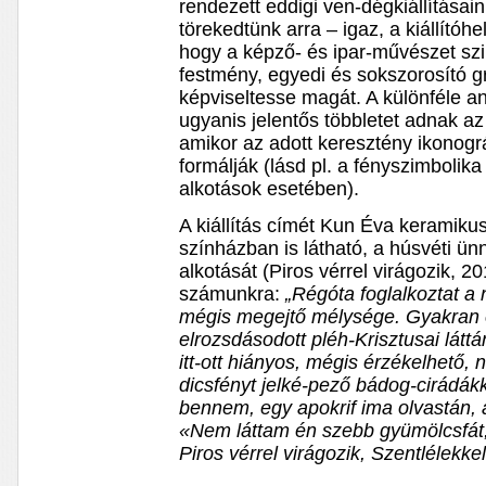
rendezett eddigi ven-dégkiállításai
törekedtünk arra – igaz, a kiállítóh
hogy a képző- és ipar-művészet sz
festmény, egyedi és sokszorosító gra
képviseltesse magát. A különféle an
ugyanis jelentős többletet adnak 
amikor az adott keresztény ikonogr
formálják (lásd pl. a fényszimboli
alkotások esetében).
A kiállítás címét Kun Éva keramikus
színházban is látható, a húsvéti ü
alkotását (Piros vérrel virágozik, 20
számunkra:
„Régóta foglalkoztat a
mégis megejtő mélysége. Gyakran 
elrozsdásodott pléh-Krisztusai láttán
itt-ott hiányos, mégis érzékelhető, 
dicsfényt jelké-pező bádog-cirádák
bennem, egy apokrif ima olvastán, 
«Nem láttam én szebb gyümölcsfát, 
Piros vérrel virágozik, Szentlélekk