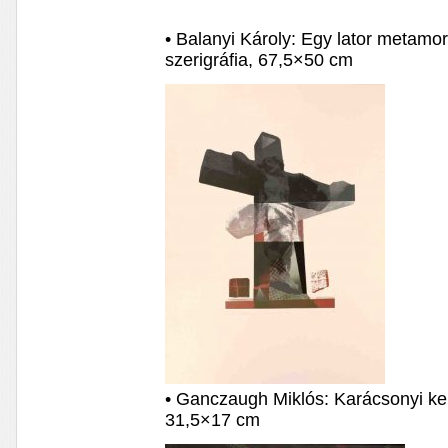
• Balanyi Károly: Egy lator metamorf
szerigráfia, 67,5×50 cm
• Ganczaugh Miklós: Karácsonyi ker
31,5×17 cm