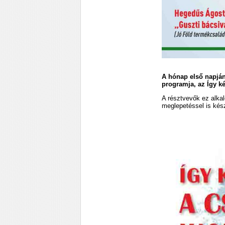
A hónap első napján
programja, az Így k
A résztvevők ez alka
meglepetéssel is kés