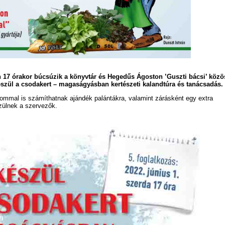
 17 órakor búcsúzik a könyvtár és Hegedűs Ágoston ’Guszti bácsi’ közö
észül a csodakert – magaságyásban kertészeti kalandtúra és tanácsadás.
lommal is számíthatnak ajándék palántákra, valamint zárásként egy extra
zülnek a szervezők.