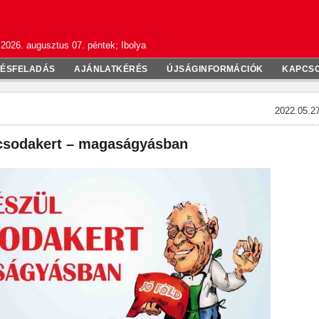
2026. augusztus 07. péntek; Ibolya
TÉSFELADÁS
AJÁNLATKÉRÉS
ÚJSÁGINFORMÁCIÓK
KAPCS
2022.05.27
 csodakert – magaságyásban