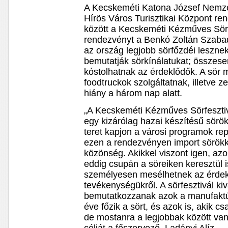
A Kecskeméti Katona József Nemze
Hírös Város Turisztikai Központ re
között a Kecskeméti Kézműves Sör
rendezvényt a Benkó Zoltán Szabad
az ország legjobb sörfőzdéi lesznek
bemutatják sörkínálatukat; összesen
kóstolhatnak az érdeklődők. A sör m
foodtruckok szolgáltatnak, illetve
hiány a három nap alatt.
„A Kecskeméti Kézműves Sörfesztivál
egy kizárólag hazai készítésű sörök
teret kapjon a városi programok rep
ezen a rendezvényen import sörökke
közönség. Akikkel viszont igen, az
eddig csupán a söreiken keresztül 
személyesen mesélhetnek az érdek
tevékenységükről. A sörfesztivál ki
bemutatkozzanak azok a manufakt
éve főzik a sört, és azok is, akik c
de mostanra a legjobbak között va