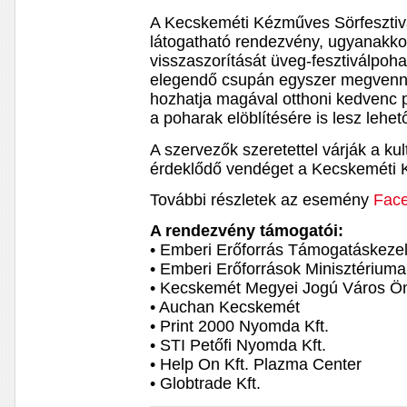
A Kecskeméti Kézműves Sörfesztiv
látogatható rendezvény, ugyanakko
visszaszorítását üveg-fesztiválpoh
elegendő csupán egyszer megvenni 
hozhatja magával otthoni kedvenc po
a poharak elöblítésére is lesz lehet
A szervezők szeretettel várják a kul
érdeklődő vendéget a Kecskeméti K
További részletek az esemény
Face
A rendezvény támogatói:
• Emberi Erőforrás Támogatáskeze
• Emberi Erőforrások Minisztériuma
• Kecskemét Megyei Jogú Város Ö
• Auchan Kecskemét
• Print 2000 Nyomda Kft.
• STI Petőfi Nyomda Kft.
• Help On Kft. Plazma Center
• Globtrade Kft.