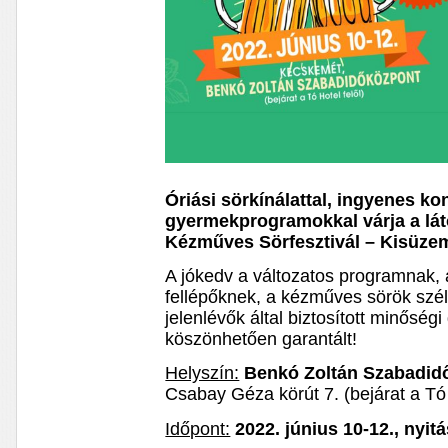
Óriási sörkínálattal, ingyenes ko
gyermekprogramokkal várja a lá
Kézműves Sörfesztivál – Kisüze
A jókedv a változatos programnak, 
fellépőknek, a kézműves sörök szél
jelenlévők által biztosított minősé
köszönhetően garantált!
Helyszín:
Benkó Zoltán Szabadid
Csabay Géza körút 7. (bejárat a Tó 
Időpont:
2022. június 10-12., nyi