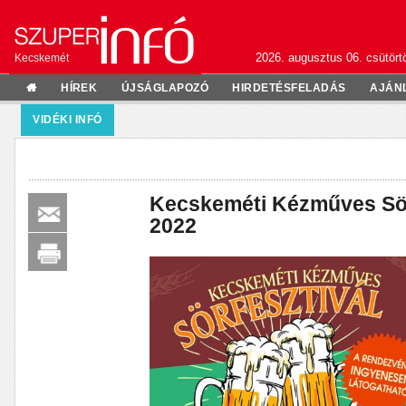
2026. augusztus 06. csütörtö
Kecskemét
HÍREK
ÚJSÁGLAPOZÓ
HIRDETÉSFELADÁS
AJÁN
VIDÉKI INFÓ
Kecskeméti Kézműves Sör
2022