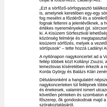
célját a főszervező, Ladányi Alíz.
„Ezt a sörfőző-sörfogyasztó találko
is, amelynek keretében egy-egy sö
fog mesélni a főzdéről és a söreikr
fognak feltenni a jelenlévőknek, a 
értékes nyereményeket (pl. sörcso
ki. A Kisüzem Sörfesztivál lehetőség
közönség felmérje és megtapasztalja
kisüzemi sörfőzés, melyek a vezető
sörtípusok” – tette hozzá Ladányi Al
A nyitónapon nagykoncertet ad a 
fellép többek közt Kollányi Zsuzsi,
lemezlovas kíséretében érkezik a re
Korda György és Balázs Klári zenés
Délutánonként a hangulatért népsze
nagykoncerteken túl fellépnek töb
és énekesek, valamint ismert utcaz
követően pénteken és szombaton es
főszerep, ők gondoskodnak majd a 
szórakoztatásáról.