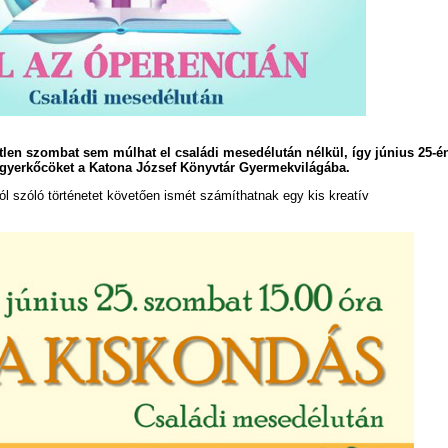
len szombat sem múlhat el családi mesedélután nélkül, így június 25-é
 a gyerkőcöket a Katona József Könyvtár Gyermekvilágába.
ól szóló történetet követően ismét számíthatnak egy kis kreatív