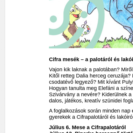
Cifra mesék – a palotáról és lakói
Vajon kik laknak a palotában? Mirő
Kitől retteg Dalia herceg ceruzája?
csodatévő legyező? Mit kívánt Puly
Hogyan tanulta meg Elefáni a színe
Szivárvány a nevére? Kiderülnek a 
dalos, játékos, kreatív szünidei fog
A foglalkozások során minden nap
gyerekek a Cifrapalotáról és lakóiró
Július 6. Mese a Cifrapalotáról