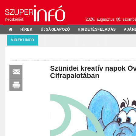
2026. augusztus 08. szomba
Kecskemét
HÍREK
ÚJSÁGLAPOZÓ
HIRDETÉSFELADÁS
AJÁN
VIDÉKI INFÓ
Szünidei kreatív napok 
Cifrapalotában