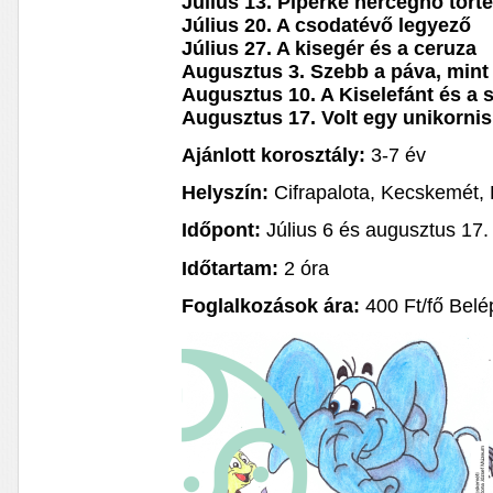
Július 13. Piperke hercegnő tört
Július 20. A csodatévő legyező
Július 27. A kisegér és a ceruza
Augusztus 3. Szebb a páva, mint
Augusztus 10. A Kiselefánt és a 
Augusztus 17. Volt egy unikornis
Ajánlott korosztály:
3-7 év
Helyszín:
Cifrapalota, Kecskemét, 
Időpont:
Július 6 és augusztus 17.
Időtartam:
2 óra
Foglalkozások ára:
400 Ft/fő Belép