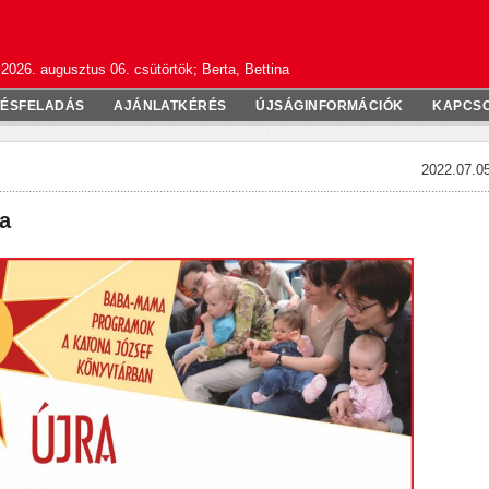
2026. augusztus 06. csütörtök; Berta, Bettina
TÉSFELADÁS
AJÁNLATKÉRÉS
ÚJSÁGINFORMÁCIÓK
KAPCS
2022.07.05
a