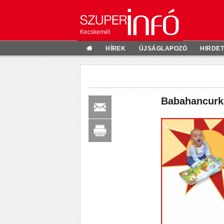
Kecskemét
HÍREK
ÚJSÁGLAPOZÓ
HIRDE
Babahancurk