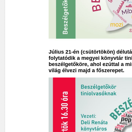
Július 21-én (csütörtökön) délut
folytatódik a megyei könyvtár ti
beszélgetőköre, ahol ezúttal a m
világ élvezi majd a főszerepet.