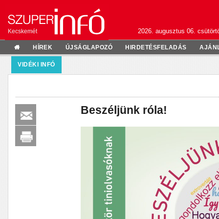
2026. augusztus 06. csütörtö
Kecskemét
HÍREK
ÚJSÁGLAPOZÓ
HIRDETÉSFELADÁS
AJÁN
VIDÉKI INFÓ
Beszéljünk róla!