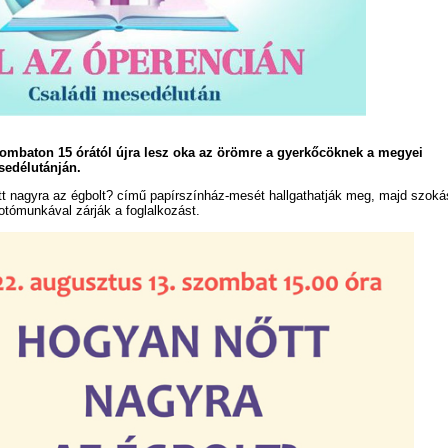
ombaton 15 órától újra lesz oka az örömre a gyerkőcöknek a megyei
sedélutánján.
tt nagyra az égbolt? című papírszínház-mesét hallgathatják meg, majd szoká
otómunkával zárják a foglalkozást.