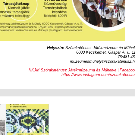
Helyszín:
Szórakaténusz Játékmúzeum és Műhel
6000 Kecskemét, Gáspár A. u. 11
76/481 46
muzeumesmuhely@szorakatenusz.h
KKJM Szórakaténusz Játékmúzeuma és Műhelye | Faceboo
https://www.instagram.com/szorakatenusz