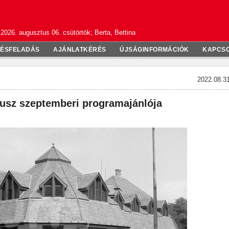
2026. augusztus 06. csütörtök; Berta, Bettina
TÉSFELADÁS
AJÁNLATKÉRÉS
ÚJSÁGINFORMÁCIÓK
KAPCS
2022.08.31
usz szeptemberi programajánlója