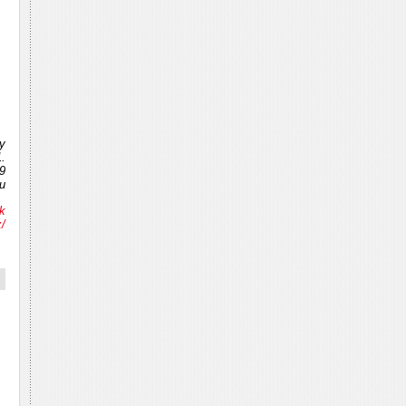
y
.
9
u
k
/