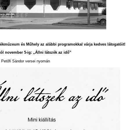
ékmúzeum és Műhely az alábbi programokkal várja kedves látogatóit!
tól november 5-ig:
„Állni látszék az idő”
al Petőfi Sándor versei nyomán