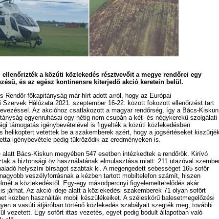
 ellenőrizték a közúti közlekedés résztvevőit a megye rendőrei egy
ésű, és az egész kontinensre kiterjedő akció keretein belül.
 Rendőr-főkapitányság már hírt adott arról, hogy az Európai
Szervek Hálózata 2021. szeptember 16-22. között fokozott ellenőrzést tart
nevezéssel. Az akcióhoz csatlakozott a magyar rendőrség, így a Bács-Kiskun
tányság egyenruhásai egy hétig nem csupán a két- és négykerekű szolgálati
gi támogatás igénybevételével is figyelték a közúti közlekedésben
s helikoptert vetettek be a szakemberek azért, hogy a jogsértéseket kiszűrjék
letta igénybevétele pedig tükröződik az eredményeken is.
e alatt Bács-Kiskun megyében 547 esetben intézkedtek a rendőrök. Kirívó
ak a biztonsági öv használatának elmulasztása miatt: 211 utazóval szembe
ghaladó helyszíni bírságot szabtak ki. A megengedett sebességet 165 sofőr
egnagyobb veszélyforrásnak a kézben tartott mobiltelefon számít, hiszen
elmét a közlekedéstől. Egy-egy másodpercnyi figyelemelterelődés akár
l is járhat. Az akció ideje alatt a közlekedési szakemberek 71 olyan sofőrt
net közben használták mobil készülékeiket. A széleskörű balesetmegelőzési
yen a vasúti átjáróban történő közlekedés szabályait szegték meg, további
ül vezetett. Egy sofőrt ittas vezetés, egyet pedig bódult állapotban való