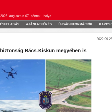
2026. augusztus 07. péntek; Ibolya
TÉSFELADÁS
AJÁNLATKÉRÉS
ÚJSÁGINFORMÁCIÓK
KAPCS
2022.09.23
biztonság Bács-Kiskun megyében is