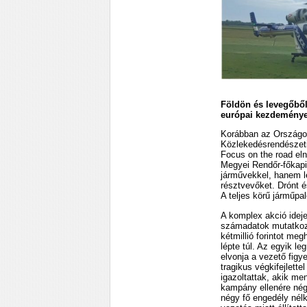
Földön és levegőből
európai kezdeményez
Korábban az Országos
Közlekedésrendészeti 
Focus on the road el
Megyei Rendőr-főkapi
járművekkel, hanem lé
résztvevőket. Drónt é
A teljes körű járműpa
A komplex akció idej
számadatok mutatkozt
kétmillió forintot me
lépte túl. Az egyik l
elvonja a vezető figy
tragikus végkifejlette
igazoltattak, akik me
kampány ellenére nég
négy fő engedély nélk