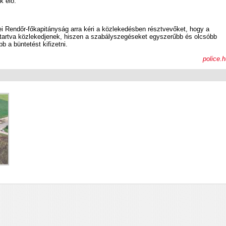
k elő.
 Rendőr-főkapitányság arra kéri a közlekedésben résztvevőket, hogy a
artva közlekedjenek, hiszen a szabályszegéseket egyszerűbb és olcsóbb
b a büntetést kifizetni.
police.