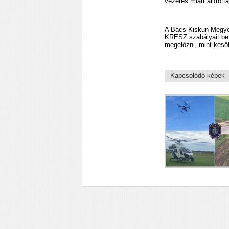
vezetés miatt állította
A Bács-Kiskun Megyei
KRESZ szabályait bet
megelőzni, mint későb
Kapcsolódó képek