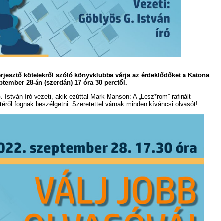
erjesztő kötetekről szóló könyvklubba várja az érdeklődőket a Katona
tember 28-án (szerdán) 17 óra 30 perctől.
 István író vezeti, akik ezúttal Mark Manson: A „Lesz*rom” rafinált
ről fognak beszélgetni. Szeretettel várnak minden kíváncsi olvasót!