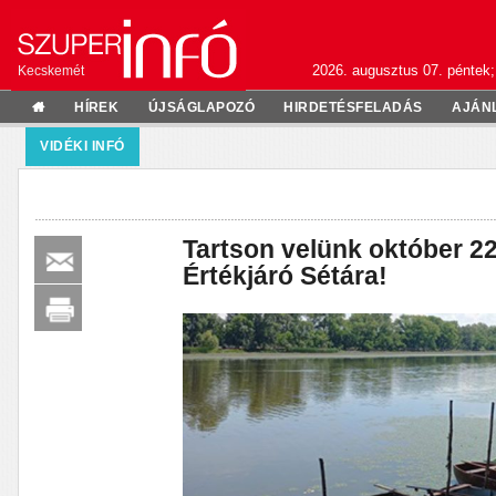
2026. augusztus 07. péntek;
Kecskemét
HÍREK
ÚJSÁGLAPOZÓ
HIRDETÉSFELADÁS
AJÁN
VIDÉKI INFÓ
Tartson velünk október 22
Értékjáró Sétára!