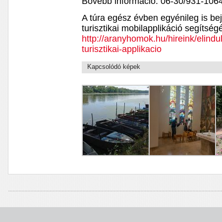
Bővebb információ: 06-30/931-1064
A túra egész évben egyénileg is be
turisztikai mobilapplikáció segítség
http://aranyhomok.hu/hireink/elind
turisztikai-applikacio
Kapcsolódó képek