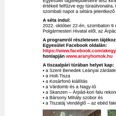
Egyesület tagtelepüléseire tesz kirá
értékeit felfűzve egy túraútvonalra,
szombati napot a sétára jelentkező
A séta indul:
2022. október 22-én, szombaton 9 ó
Polgármesteri Hivatal elől, az Árpád
A programról részletesen tájék
Egyesület Facebook oldalán:
https://www.facebook.com/akegy
honlapján
www.aranyhomok.hu
A tiszaalpári túrában helyet kap:
• a Szent Benedek Leányai zárdat
• a Holt-Tisza
• a Kosárfonó kiállítás
• a Várdomb és a Nagy-tó
• a Skanzen – Árpád-kori falu rekon
• a Bársony Mihály szobor és
• a Tiszatáj Vendéglő – az ebéd fak