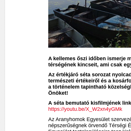
A kellemes őszi időben ismerje 
térségének kincseit, ami csak eg
Az értékjáró séta sorozat nyolca
természeti értékeiről és a kosárf
a történelem tapintható közelségb
Önöket!
A séta bemutató kisfilmjének link
https://youtu.be/X_W2xn4yGMk
Az Aranyhomok Egyesület szervezés
népszerűségnek örvendő Térségi Ér