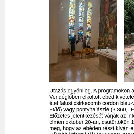
Utazás egyénileg. A programokon a 
Vendéglőben elköltött ebéd kivételé
étel falusi csirkecomb cordon bleu-v
Ft/fő) vagy pontyhalászlé (3.360,- Ft
Előzetes jelentkezését várják az 
címen október 20-án, csütörtökön 1
meg, hogy az ebéden részt kíván-e v