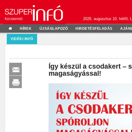
2026. augusztus 10. hétfő; L
Kecskemét
HÍREK
ÚJSÁGLAPOZÓ
HIRDETÉSFELADÁS
AJÁN
VIDÉKI INFÓ
Így készül a csodakert – 
magaságyással!