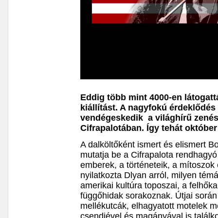
Eddig több mint 4000-en látogat
kiállítást. A nagyfokú érdeklődés
vendégeskedik a világhírű zenész
Cifrapalotában. Így tehát október
A dalköltőként ismert és elismert Bo
mutatja be a Cifrapalota rendhagyó 
emberek, a történeteik, a mítoszok 
nyilatkozta Dlyan arról, milyen témá
amerikai kultúra toposzai, a felhők
függőhidak sorakoznak. Útjai során
mellékutcák, elhagyatott motelek m
csendjével és magányával is találk