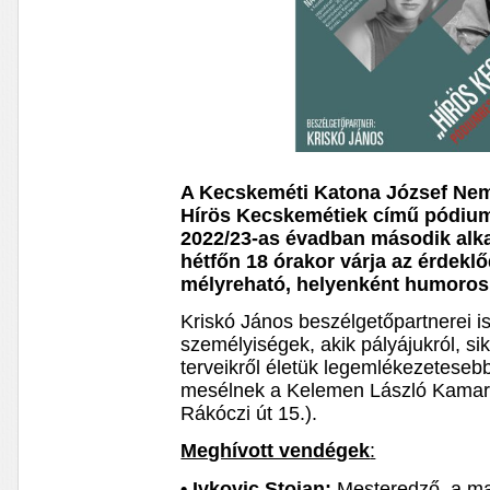
A Kecskeméti Katona József Nem
Hírös Kecskemétiek című pódium
2022/23-as évadban második alk
hétfőn 18 órakor várja az érdekl
mélyreható, helyenként humoros 
Kriskó János beszélgetőpartnerei i
személyiségek, akik pályájukról, sik
terveikről életük legemlékezetesebb
mesélnek a Kelemen László Kamar
Rákóczi út 15.).
Meghívott vendégek
:
• Ivkovic Stojan:
Mesteredző, a mag