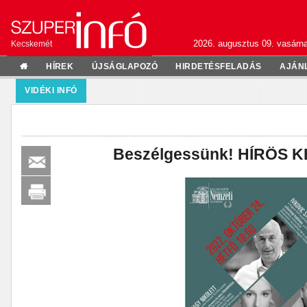
2026. augusztus 09. vasárn
Kecskemét
HÍREK
ÚJSÁGLAPOZÓ
HIRDETÉSFELADÁS
AJÁN
VIDÉKI INFÓ
Beszélgessünk! HÍRÖS