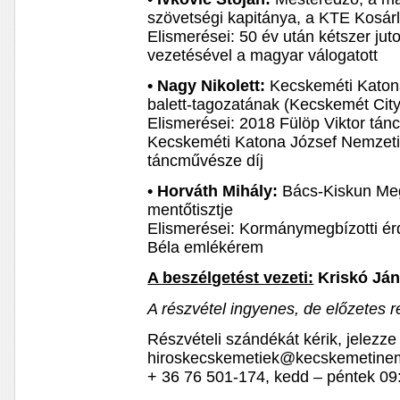
szövetségi kapitánya, a KTE Kosár
Elismerései: 50 év után kétszer jut
vezetésével a magyar válogatott
• Nagy Nikolett:
Kecskeméti Katon
balett-tagozatának (Kecskemét Cit
Elismerései: 2018 Fülöp Viktor tán
Kecskeméti Katona József Nemzeti 
táncművésze díj
• Horváth Mihály:
Bács-Kiskun Meg
mentőtisztje
Elismerései: Kormánymegbízotti é
Béla emlékérem
A beszélgetést vezeti:
Kriskó Já
A részvétel ingyenes, de előzetes re
Részvételi szándékát kérik, jelezze
hiroskecskemetiek@kecskemetinem
+ 36 76 501-174, kedd – péntek 09