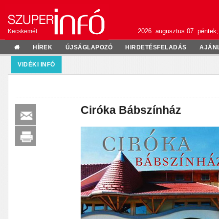
2026. augusztus 07. péntek;
Kecskemét
HÍREK
ÚJSÁGLAPOZÓ
HIRDETÉSFELADÁS
AJÁN
VIDÉKI INFÓ
Ciróka Bábszínház