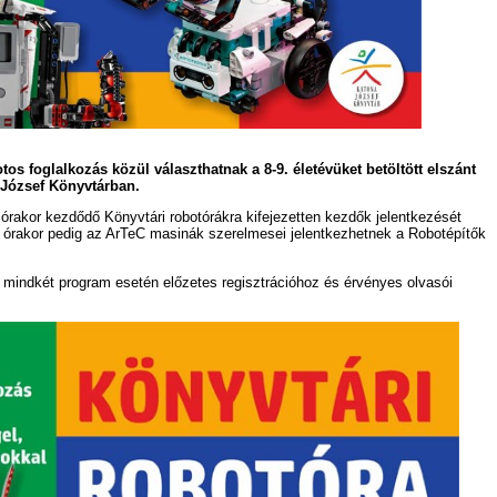
otos foglalkozás közül választhatnak a 8-9. életévüket betöltött elszánt
József Könyvtárban.
órakor kezdődő Könyvtári robotórákra kifejezetten kezdők jelentkezését
 órakor pedig az ArTeC masinák szerelmesei jelentkezhetnek a Robotépítők
 mindkét program esetén előzetes regisztrációhoz és érvényes olvasói