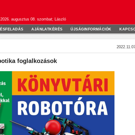
2026. augusztus 08. szombat; László
TÉSFELADÁS
AJÁNLATKÉRÉS
ÚJSÁGINFORMÁCIÓK
KAPCS
2022.11.07
botika foglalkozások