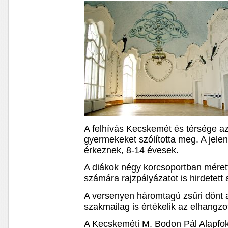
A felhívás Kecskemét és térsége az
gyermekeket szólította meg. A jele
érkeznek, 8-14 évesek.
A diákok négy korcsoportban mérett
számára rajzpályázatot is hirdetett
A versenyen háromtagú zsűri dönt a
szakmailag is értékelik az elhangzo
A Kecskeméti M. Bodon Pál Alapfok