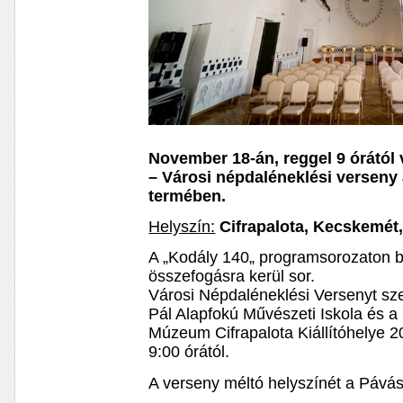
November 18-án, reggel 9 órától 
– Városi népdaléneklési verseny 
termében.
Helyszín:
Cifrapalota, Kecskemét,
A „Kodály 140„ programsorozaton b
összefogásra kerül sor.
Városi Népdaléneklési Versenyt s
Pál Alapfokú Művészeti Iskola és 
Múzeum Cifrapalota Kiállítóhelye 
9:00 órától.
A verseny méltó helyszínét a Pávás