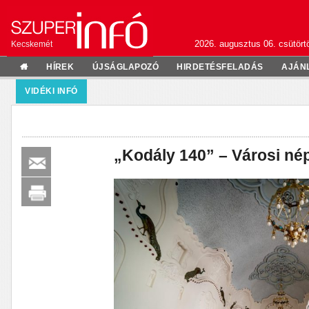
2026. augusztus 06. csütörtö
Kecskemét
HÍREK
ÚJSÁGLAPOZÓ
HIRDETÉSFELADÁS
AJÁN
VIDÉKI INFÓ
„Kodály 140” – Városi né