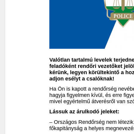
Valótlan tartalmú levelek terjedn
feladóként rendőri vezetőket jel
kérünk, legyen körültekintő a ho
adjon esélyt a csalóknak!
Ha Ön is kapott a rendőrség nevéb
hagyja figyelmen kívül, és erre figy
mivel egyértelmű átverésről van sz
Lássuk az árulkodó jeleket:
– Országos Rendőrség nem létezik
főkapitányság a helyes megnevezé