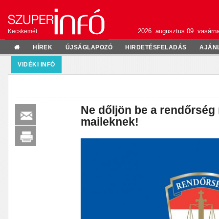
2026. augusztus 09. vasárn
Kecskemét
HÍREK
ÚJSÁGLAPOZÓ
HIRDETÉSFELADÁS
AJÁN
VIDÉKI INFÓ
Ne dőljön be a rendőrség 
maileknek!