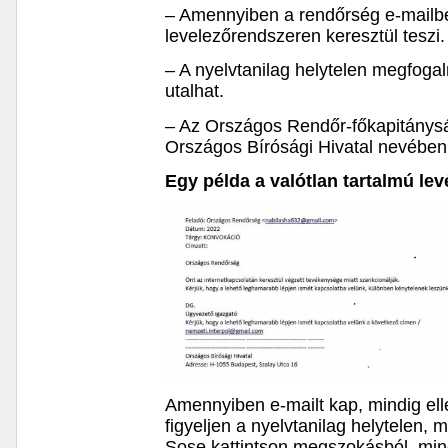
– Amennyiben a rendőrség e-mailb
levelezőrendszeren keresztül teszi.
– A nyelvtanilag helytelen megfog
utalhat.
– Az Országos Rendőr-főkapitánysá
Országos Bírósági Hivatal nevébe
Egy példa a valótlan tartalmú lev
Amennyiben e-mailt kap, mindig elle
figyeljen a nyelvtanilag helytelen
Sose kattintson megszokásból, mind