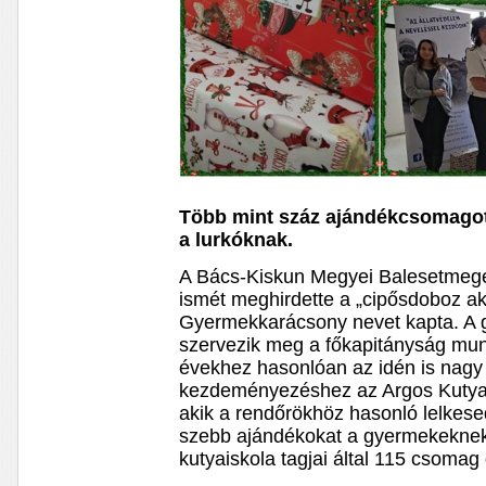
Több mint száz ajándékcsomagot
a lurkóknak.
A Bács-Kiskun Megyei Balesetmege
ismét meghirdette a „cipősdoboz akc
Gyermekkarácsony nevet kapta. A 
szervezik meg a főkapitányság mun
évekhez hasonlóan az idén is nagy s
kezdeményezéshez az Argos Kutyaisk
akik a rendőrökhöz hasonló lelkese
szebb ajándékokat a gyermekeknek.
kutyaiskola tagjai által 115 csomag