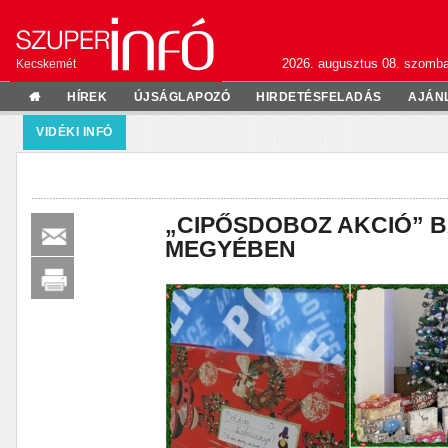
2026. augusztus 08. szomba
Kecskemét
HÍREK
ÚJSÁGLAPOZÓ
HIRDETÉSFELADÁS
AJÁN
VIDÉKI INFÓ
„CIPŐSDOBOZ AKCIÓ” 
MEGYÉBEN