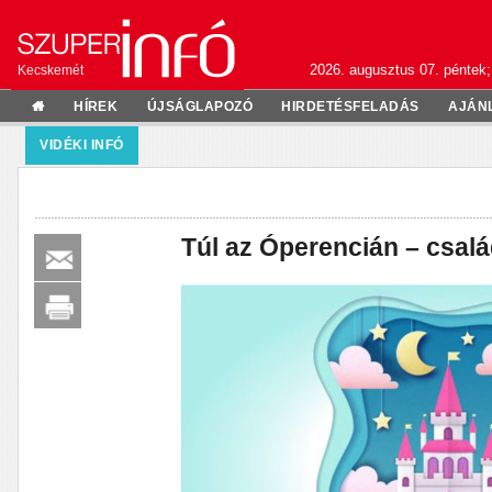
2026. augusztus 07. péntek;
Kecskemét
HÍREK
ÚJSÁGLAPOZÓ
HIRDETÉSFELADÁS
AJÁN
VIDÉKI INFÓ
Túl az Óperencián – csal