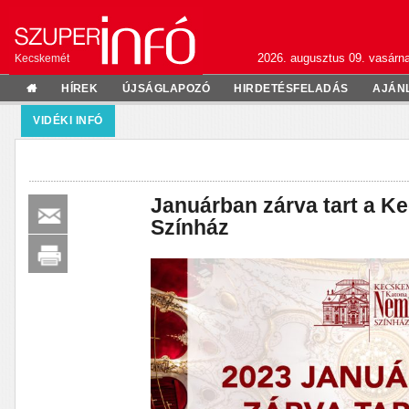
2026. augusztus 09. vasárn
Kecskemét
HÍREK
ÚJSÁGLAPOZÓ
HIRDETÉSFELADÁS
AJÁN
VIDÉKI INFÓ
Januárban zárva tart a K
Színház