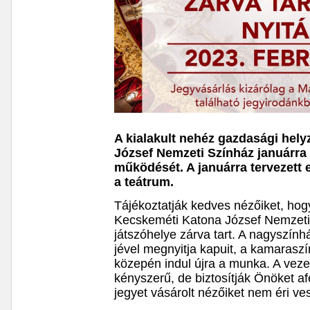
A kialakult nehéz gazdasági hely
József Nemzeti Színház januárra 
működését. A januárra tervezett 
a teátrum.
Tájékoztatják kedves nézőiket, hogy
Kecskeméti Katona József Nemzet
játszóhelye zárva tart. A nagyszính
jével megnyitja kapuit, a kamarasz
közepén indul újra a munka. A veze
kényszerű, de biztosítják Önöket af
jegyet vásárolt nézőiket nem éri ve