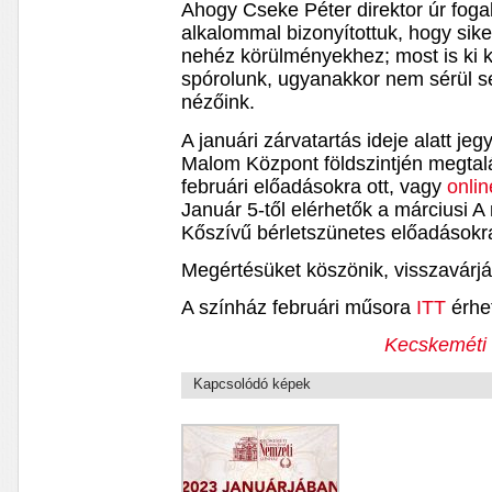
Ahogy Cseke Péter direktor úr foga
alkalommal bizonyítottuk, hogy sik
nehéz körülményekhez; most is ki ke
spórolunk, ugyanakkor nem sérül s
nézőink.
A januári zárvatartás ideje alatt je
Malom Központ földszintjén megtalál
februári előadásokra ott, vagy
onlin
Január 5-től elérhetők a márciusi A m
Kőszívű bérletszünetes előadásokr
Megértésüket köszönik, visszavárj
A színház februári műsora
ITT
érhet
Kecskeméti 
Kapcsolódó képek