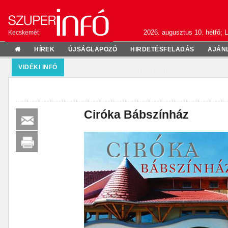
2026. augusztus 10. hétfő; L
Kecskemét
HÍREK
ÚJSÁGLAPOZÓ
HIRDETÉSFELADÁS
AJÁN
VIDÉKI INFÓ
Ciróka Bábszínház