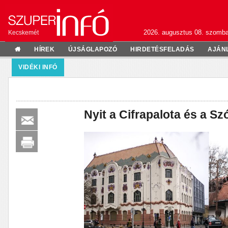
2026. augusztus 08. szomba
Kecskemét
HÍREK
ÚJSÁGLAPOZÓ
HIRDETÉSFELADÁS
AJÁN
VIDÉKI INFÓ
Nyit a Cifrapalota és a S