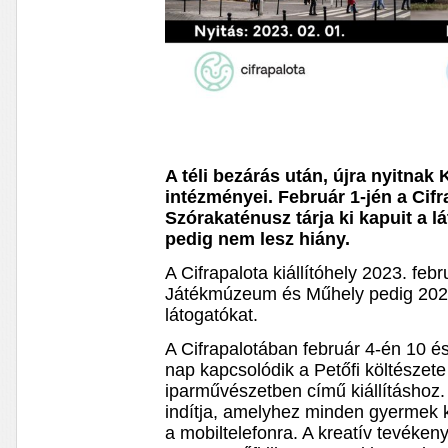
A téli bezárás után, újra nyitnak
intézményei. Február 1-jén a Cifr
Szórakaténusz tárja ki kapuit a 
pedig nem lesz hiány.
A Cifrapalota kiállítóhely 2023. feb
Játékmúzeum és Műhely pedig 2023.
látogatókat.
A Cifrapalotában február 4-én 10 és
nap kapcsolódik a Petőfi költészete
iparművészetben című kiállításhoz
indítja, amelyhez minden gyermek k
a mobiltelefonra. A kreatív tevéken