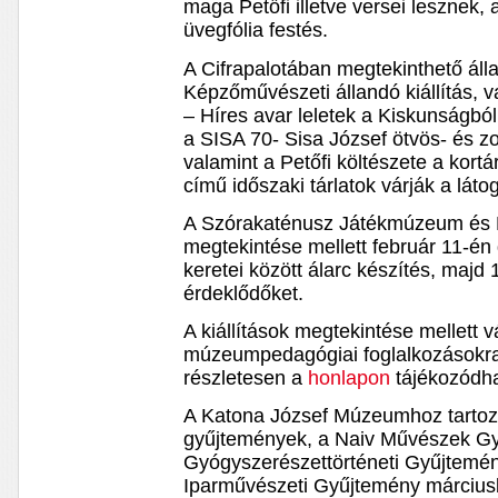
maga Petőfi illetve versei lesznek,
üvegfólia festés.
A Cifrapalotában megtekinthető álla
Képzőművészeti állandó kiállítás, 
– Híres avar leletek a Kiskunságból 
a SISA 70- Sisa József ötvös- és 
valamint a Petőfi költészete a kor
című időszaki tárlatok várják a láto
A Szórakaténusz Játékmúzeum és M
megtekintése mellett február 11-én
keretei között álarc készítés, majd 
érdeklődőket.
A kiállítások megtekintése mellett v
múzeumpedagógiai foglalkozásokra.
részletesen a
honlapon
tájékozódh
A Katona József Múzeumhoz tartoz
gyűjtemények, a Naiv Művészek Gy
Gyógyszerészettörténeti Gyűjtemén
Iparművészeti Gyűjtemény márciusb