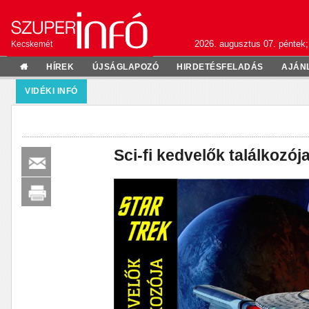
2026. augusztus 07. péntek;
Kecskemét
HÍREK
ÚJSÁGLAPOZÓ
HIRDETÉSFELADÁS
AJÁN
VIDÉKI INFÓ
Sci-fi kedvelők találkozój