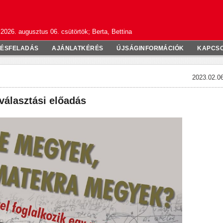
2026. augusztus 06. csütörtök; Berta, Bettina
TÉSFELADÁS
AJÁNLATKÉRÉS
ÚJSÁGINFORMÁCIÓK
KAPCS
2023.02.06
választási előadás