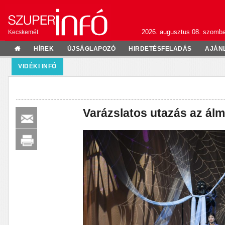
2026. augusztus 08. szomba
Kecskemét
HÍREK
ÚJSÁGLAPOZÓ
HIRDETÉSFELADÁS
AJÁN
VIDÉKI INFÓ
Varázslatos utazás az ál