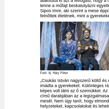
alakította ki azt a felfogást, hogy 
lenne a műfajt beskatulyázni egyet
Sipos Imre, aki szerint a mese éppú
felnőttek életének, mint a gyerekek
Fotó: ifj. Háry Péter
„Csukás István nagyszerű költő és 
imádta a gyerekeket. Különleges rál
képes volt látni az ő szemükkel. A
című darabjában az a legizgalmas
mesél. Nem úgy tanít, hogy elmondj
helyzeteket, kapcsolatokat és lehe