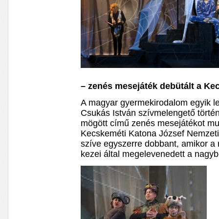
– zenés mesejáték debütált a K
A magyar gyermekirodalom egyik l
Csukás István szívmelengető történ
mögött című zenés mesejátékot mut
Kecskeméti Katona József Nemzeti
szíve egyszerre dobbant, amikor a
kezei által megelevenedett a nagyb