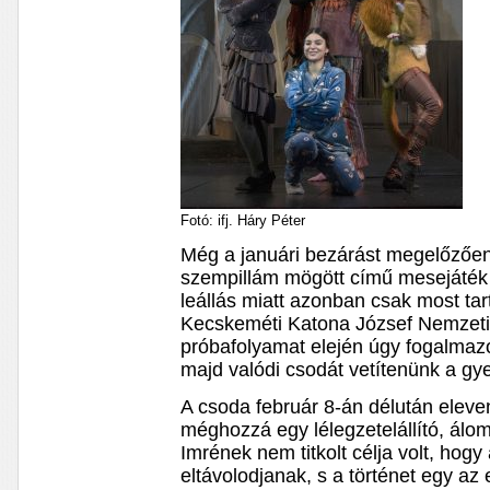
Fotó: ifj. Háry Péter
Még a januári bezárást megelőzően 
szempillám mögött című mesejáték
leállás miatt azonban csak most ta
Kecskeméti Katona József Nemzeti
próbafolyamat elején úgy fogalmazo
majd valódi csodát vetítenünk a gye
A csoda február 8-án délután elev
méghozzá egy lélegzetelállító, álo
Imrének nem titkolt célja volt, hogy 
eltávolodjanak, s a történet egy az