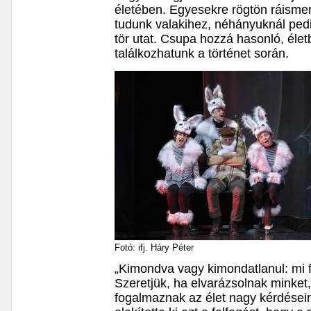
életében. Egyesekre rögtön ráisme
tudunk valakihez, néhányuknál ped
tör utat. Csupa hozzá hasonló, életb
találkozhatunk a történet során.
Fotó: ifj. Háry Péter
„Kimondva vagy kimondatlanul: mi f
Szeretjük, ha elvarázsolnak minket,
fogalmaznak az élet nagy kérdései