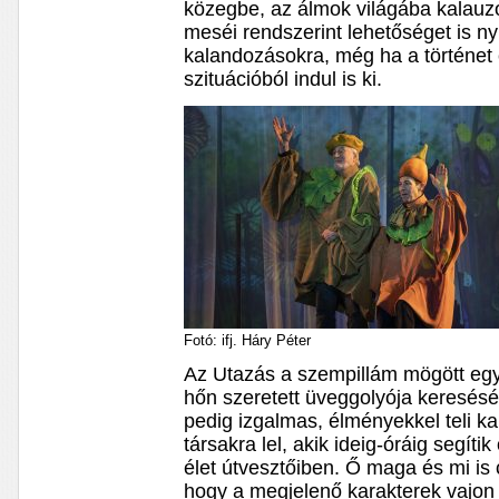
közegbe, az álmok világába kalauzo
meséi rendszerint lehetőséget is ny
kalandozásokra, még ha a történet 
szituációból indul is ki.
Fotó: ifj. Háry Péter
Az Utazás a szempillám mögött egy
hőn szeretett üveggolyója keresésé
pedig izgalmas, élményekkel teli k
társakra lel, akik ideig-óráig segíti
élet útvesztőiben. Ő maga és mi is
hogy a megjelenő karakterek vajon