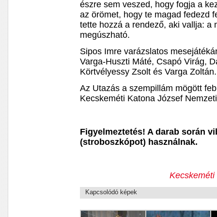
észre sem veszed, hogy fogja a k
az örömet, hogy te magad fedezd fel,
tette hozzá a rendező, aki vallja:
megúszható.
Sipos Imre varázslatos mesejátéká
Varga-Huszti Máté, Csapó Virág, Da
Körtvélyessy Zsolt és Varga Zoltán.
Az Utazás a szempillám mögött febr
Kecskeméti Katona József Nemzeti
Figyelmeztetés! A darab során vi
(stroboszkópot) használnak.
Kecskeméti 
Kapcsolódó képek