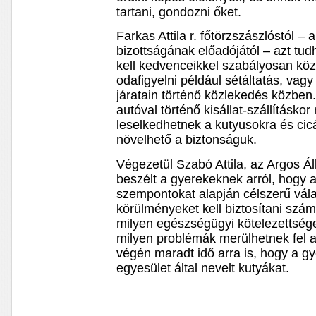
tartani, gondozni őket.
Farkas Attila r. főtörzszászlóstól 
bizottságának előadójától – azt tu
kell kedvenceikkel szabályosan köz
odafigyelni például sétáltatás, va
járatain történő közlekedés közben.
autóval történő kisállat-szállításko
leselkedhetnek a kutyusokra és cic
növelhető a biztonságuk.
Végezetül Szabó Attila, az Argos Á
beszélt a gyerekeknek arról, hogy 
szempontokat alapján célszerű vála
körülményeket kell biztosítani szá
milyen egészségügyi kötelezettség
milyen problémák merülhetnek fel az
végén maradt idő arra is, hogy a 
egyesület által nevelt kutyákat.