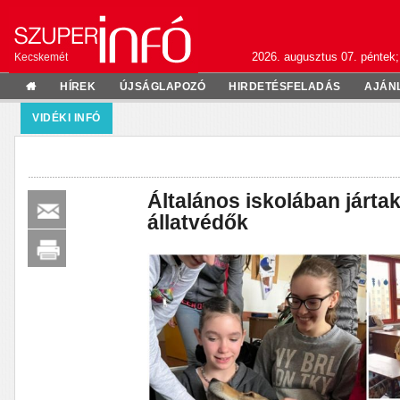
2026. augusztus 07. péntek;
Kecskemét
HÍREK
ÚJSÁGLAPOZÓ
HIRDETÉSFELADÁS
AJÁN
VIDÉKI INFÓ
Általános iskolában járta
állatvédők