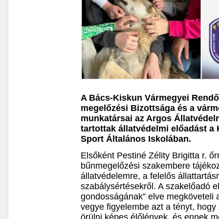
A Bács-Kiskun Vármegyei Rendőr
megelőzési Bizottsága és a várm
munkatársai az Argos Állatvédelm
tartottak állatvédelmi előadást 
Sport Általános Iskolában.
Elsőként Pestiné Zélity Brigitta r. 
bűnmegelőzési szakembere tájékozt
állatvédelemre, a felelős állattartá
szabálysértésekről. A szakelőadó e
gondosságának” elve megköveteli az
vegye figyelembe azt a tényt, hogy 
örülni képes élőlények, és ennek m