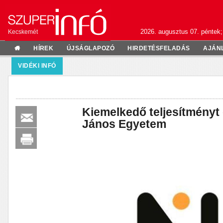
2026. augusztus 07. péntek;
Kecskemét
HÍREK
ÚJSÁGLAPOZÓ
HIRDETÉSFELADÁS
AJÁN
VIDÉKI INFÓ
Kiemelkedő teljesítményt
János Egyetem