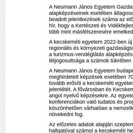
A Neumann János Egyetem Gazda
alapképzéseinek esetében átlagosa
beadott jelentkezések száma az elő
hír, hogy a Kertészeti és Vidékfej
több mint másfélszeresére emelke
A kecskeméti egyetem 2022-ben új s
regionális és környezeti gazdaságt
a turizmus-vendéglátás alapképzési
létjogosultsága a számok tükrében 
A Neumann János Egyetem budapes
meghirdetett képzések esetében 7
tovább erősíti a kecskeméti egyete
jelenlétét. A fővárosban és Kecske
angol nyelvű képzésekre. Az egye
konferenciákon való tudatos és pro
köszönhetően várhatóan a nemzetkö
növekedni fog.
Az előzetes adatok alapján szeptemb
hallgatóval számol a kecskeméti 