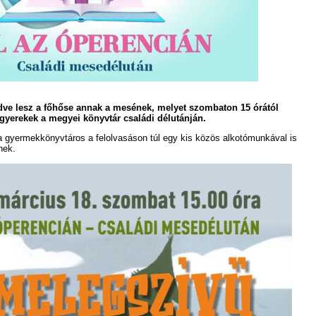
ve lesz a főhőse annak a mesének, melyet szombaton 15 órától
gyerekek a megyei könyvtár családi délutánján.
gyermekkönyvtáros a felolvasáson túl egy kis közös alkotómunkával is
nek.