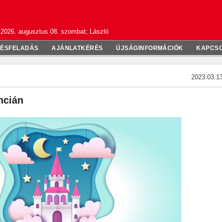
2026. augusztus 08. szombat; László
TÉSFELADÁS
AJÁNLATKÉRÉS
ÚJSÁGINFORMÁCIÓK
KAPCS
2023.03.13
ncián