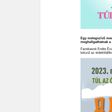
Egy melegszívű med
meghallgathatnak a 
Fazekasné Endre Éva 
készül az érdeklődők