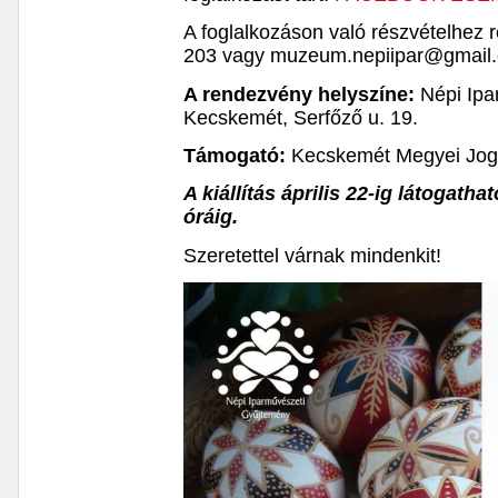
A foglalkozáson való részvételhez 
203 vagy muzeum.nepiipar@gmail
A rendezvény helyszíne:
Népi Ipa
Kecskemét, Serfőző u. 19.
Támogató:
Kecskemét Megyei Jog
A kiállítás április 22-ig látogath
óráig.
Szeretettel várnak mindenkit!