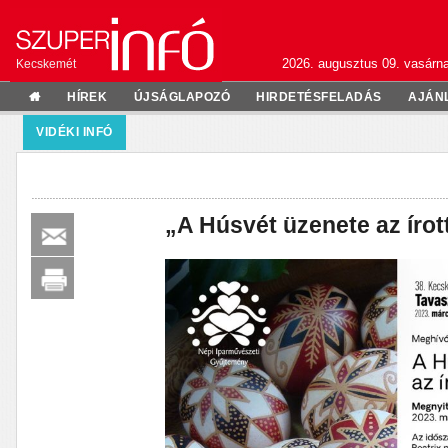
2026. augusztus 09. vasárn
Kecskemét
HÍREK
ÚJSÁGLAPOZÓ
HIRDETÉSFELADÁS
AJÁN
VIDÉKI INFÓ
„A Húsvét üzenete az írott