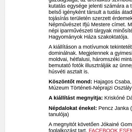
kutatás egysége jelenti számára a 
belső igényként társult a tudás áta
tojásírás területén szerzett érdeme
Népművészet Ifjú Mestere címet. Ma
népi iparművészeti tárgyak minősí
Hagyományok Háza szakoktatója.
A kiállításon a motívumok tekinteté
dominálnak. Megjelennek a gyimesi
moldvai, hétfalusi, háromszéki mintá
bemutató fotók illusztrálják az ünn
húsvéti asztalt is.
Köszöntőt mond:
Hajagos Csaba, 
Múzeum Történeti-Néprajzi Osztály
A kiállítást megnyitja:
Kriskóné Dá
Népdalokat énekel:
Pencz Janka (K
tanulója)
A megnyitót követően Jókainé Gombo
foglalkozást tart.
FACEBOOK ESE