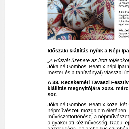
Időszaki kiállítás nyílik a Népi 
„A Húsvét üzenete az írott tojásoko
Jókainé Gombosi Beatrix népi iparmű
mester és a tanítványai) viasszal ír
A 38. Kecskeméti Tavaszi Feszti
kiállítás megnyitójára 2023. márc
sor.
Jókainé Gombosi Beatrix közel két 
népművészeti mozgalom életében. 
művészettörténész, a népművészet i
a gyakorlati kézművesség. Rabul ej
gazdagsága, az archaikus szimból