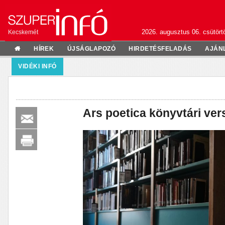
2026. augusztus 06. csütörtö
Kecskemét
HÍREK
ÚJSÁGLAPOZÓ
HIRDETÉSFELADÁS
AJÁN
VIDÉKI INFÓ
Ars poetica könyvtári ver