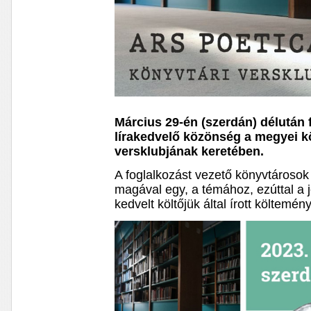
Március 29-én (szerdán) délután f
lírakedvelő közönség a megyei k
versklubjának keretében.
A foglalkozást vezető könyvtárosok
magával egy, a témához, ezúttal a 
kedvelt költőjük által írott költemény