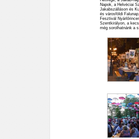
Napok, a Helvéciai S
Jakabszálláson és Kun
és városföldi Faluna
Fesztivál Nyárlőrinc
Szentkirályon, a kec
még sorolhatnánk a s