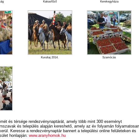
ság
Kakasfőző
Kerekegyháza
Kurultaj 2014.
Szamócás
mét és térsége rendezvénynaptárát, amely több mint 300 eseményt
címszavak és település alapján kereshető, amely az év folyamán folyamatosa
 kerül. Keresse a rendezvénynaptár bannert a települési online felületeken és
ület honlapján:
www.aranyhomok.hu