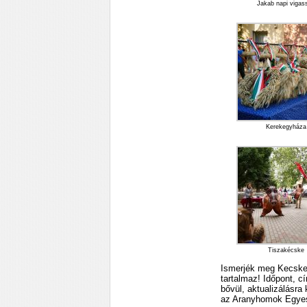
Jakab napi vigas
Kerekegyháza
Tiszakécske
Ismerjék meg Kecske
tartalmaz! Időpont, 
bővül, aktualizálásra
az Aranyhomok Egyes