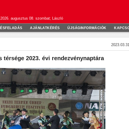
2026. augusztus 08. szombat; László
TÉSFELADÁS
AJÁNLATKÉRÉS
ÚJSÁGINFORMÁCIÓK
KAPCS
2023.03.31
 térsége 2023. évi rendezvénynaptára