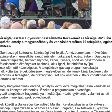
rségfejlesztési Egyesület összeállította Kecskemét és térsége 2023. évi
ptárát, amely a megyeszékhely és vonzáskörzetében 19 település, egés
almazza.
ben pezsgő kulturális, közösségi élet folyik. A múzeumokban, művelődési
színtereken nemzetközi rangú műhelymunka zajlik egész évben. Gazdag és
smeretterjesztő, hagyományőrző, zenei, ifjúsági, sport és gasztronómiai
eledhetetlen élményeket azoknak, akik igazi, feltöltődést nyújtó
nak elérhető közelségben. A települések gazdag programkavalkádja
enül, kulturális érdeklődésének megfelelően mindenkinek kínál kedvére való
mcsak a térségben, de országosan, sőt sok esetben külföldi vonatkozásban
tartanak számot.
agy hagyománynak örvend, amelyek évről évre megvalósításra kerülnek és
sel is könnyen elérhetőek. Ezeken a programokon a vendégek
ező települések hagyományait, kultúráját, közös gyökereit, valamint az ott
portok munkáját, azok egyediségét.
bek között a Ballószögi Kakasfőző Majális, Kerekegyházán a KerekFeszt,
óünnep, Lajosmizsén a Szamócás Vásári Forgatag, Lakiteleken a Gyergyó
i Vigasság Jakabszálláson, az Ősök Napja, Kurultáj Bugacon, a Tiszaalpári