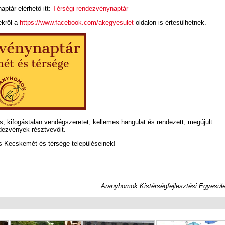
aptár elérhető itt:
Térségi rendezvénynaptár
ekről a
https://www.facebook.com/akegyesulet
oldalon is értesülhetnek.
, kifogástalan vendégszeretet, kellemes hangulat és rendezett, megújult
dezvények résztvevőit.
 Kecskemét és térsége településeinek!
Aranyhomok Kistérségfejlesztési Egyesüle