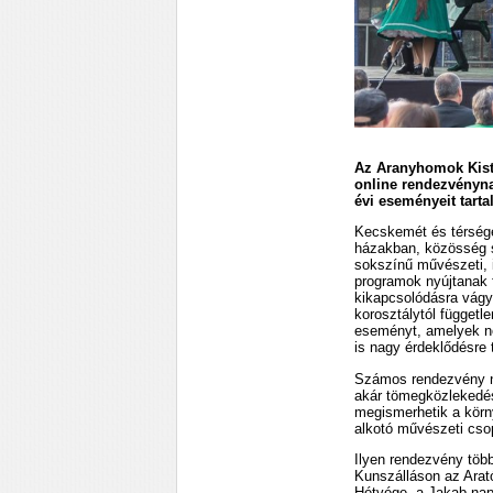
Az Aranyhomok Kisté
online rendezvényna
évi eseményeit tart
Kecskemét és térségé
házakban, közösség 
sokszínű művészeti, i
programok nyújtanak f
kikapcsolódásra vágy
korosztálytól függetl
eseményt, amelyek ne
is nagy érdeklődésre 
Számos rendezvény n
akár tömegközlekedés
megismerhetik a körny
alkotó művészeti cso
Ilyen rendezvény töb
Kunszálláson az Arat
Hétvége, a Jakab-nap