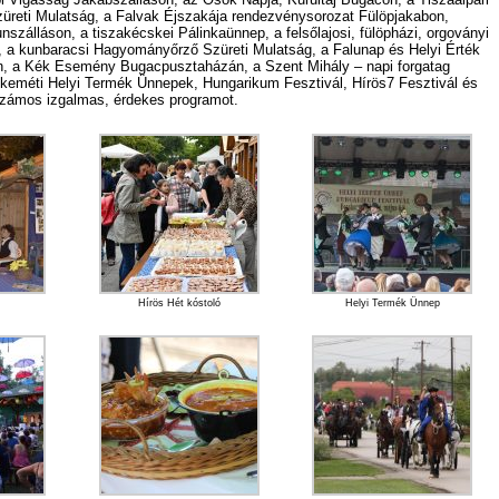
züreti Mulatság, a Falvak Éjszakája rendezvénysorozat Fülöpjakabon,
szálláson, a tiszakécskei Pálinkaünnep, a felsőlajosi, fülöpházi, orgoványi
p, a kunbaracsi Hagyományőrző Szüreti Mulatság, a Falunap és Helyi Érték
en, a Kék Esemény Bugacpusztaházán, a Szent Mihály – napi forgatag
skeméti Helyi Termék Ünnepek, Hungarikum Fesztivál, Hírös7 Fesztivál és
zámos izgalmas, érdekes programot.
Hírös Hét kóstoló
Helyi Termék Ünnep