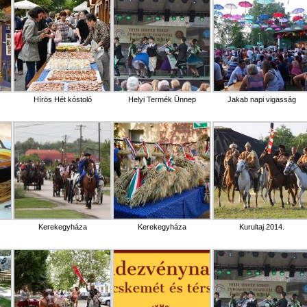
Hírös Hét kóstoló
Helyi Termék Ünnep
Jakab napi vigasság
Kerekegyháza
Kerekegyháza
Kurultaj 2014.