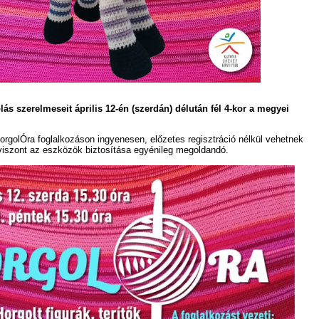
lás szerelmeseit április 12-én (szerdán) délután fél 4-kor a megyei
orgolÓra foglalkozáson ingyenesen, előzetes regisztráció nélkül vehetnek
 viszont az eszközök biztosítása egyénileg megoldandó.