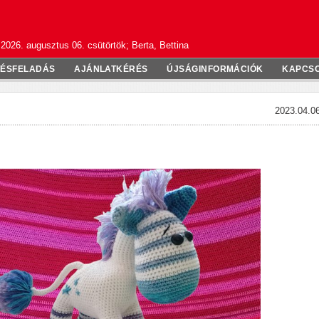
2026. augusztus 06. csütörtök; Berta, Bettina
TÉSFELADÁS
AJÁNLATKÉRÉS
ÚJSÁGINFORMÁCIÓK
KAPCS
2023.04.06