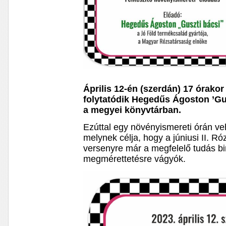
Április 12-én (szerdán) 17 órakor
folytatódik Hegedűs Ágoston ’Gus
a megyei könyvtárban.
Ezúttal egy növényismereti órán ve
melynek célja, hogy a júniusi II. R
versenyre már a megfelelő tudás b
megmérettetésre vágyók.