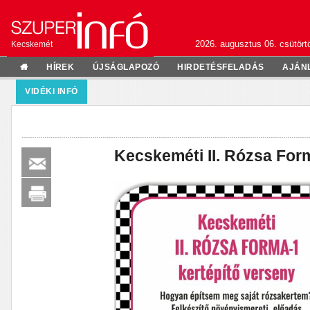
2026. augusztus 06. csütörtö
Kecskemét
HÍREK
ÚJSÁGLAPOZÓ
HIRDETÉSFELADÁS
AJÁN
VIDÉKI INFÓ
Kecskeméti II. Rózsa For