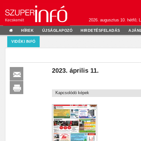
2026. augusztus 10. hétfő; L
Kecskemét
HÍREK
ÚJSÁGLAPOZÓ
HIRDETÉSFELADÁS
AJÁN
VIDÉKI INFÓ
2023. április 11.
Kapcsolódó képek