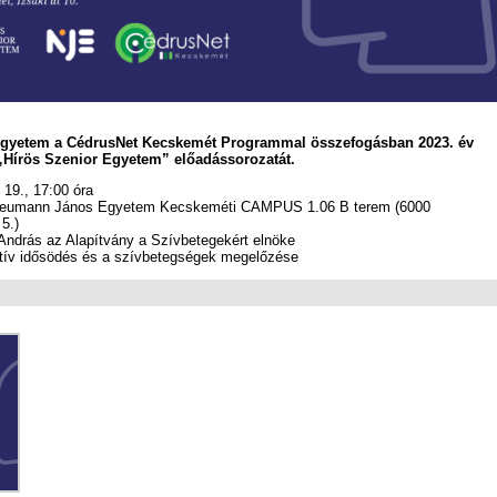
yetem a CédrusNet Kecskemét Programmal összefogásban 2023. év
a „Hírös Szenior Egyetem” előadássorozatát.
 19., 17:00 óra
umann János Egyetem Kecskeméti CAMPUS 1.06 B terem (6000
5.)
András az Alapítvány a Szívbetegekért elnöke
ív idősödés és a szívbetegségek megelőzése