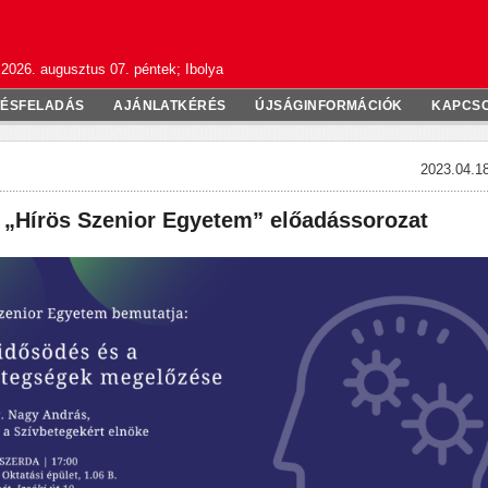
2026. augusztus 07. péntek; Ibolya
TÉSFELADÁS
AJÁNLATKÉRÉS
ÚJSÁGINFORMÁCIÓK
KAPCS
2023.04.18
a „Hírös Szenior Egyetem” előadássorozat