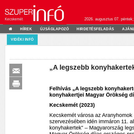
2026. augusztus 07. péntek;
Kecskemét
HÍREK
ÚJSÁGLAPOZÓ
HIRDETÉSFELADÁS
AJÁN
VIDÉKI INFÓ
„A legszebb konyhakerte
Felhívás „A legszebb konyhaker
konyhakertjei Magyar Örökség d
Kecskemét (2023)
Kecskemét városa az Aranyhomok Ki
szervezésében idén immáron 11. a
konyhakertek” – Magyarország leg