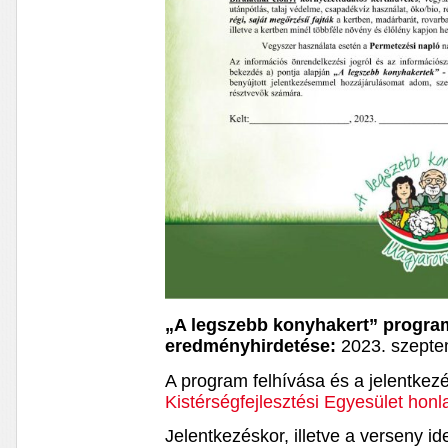
„A legszebb konyhakert” progra
eredményhirdetése:
2023. szepte
A program felhívása és a jelentkezé
Kistérségfejlesztési Egyesület honl
Jelentkezéskor, illetve a verseny i