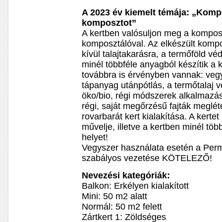
A 2023 év kiemelt témája: „Komp
komposztot”
A kertben valósuljon meg a kompos
komposztálóval. Az elkészült kompos
kívül talajtakarásra, a termőföld vé
minél többféle anyagból készítik a 
továbbra is érvényben vannak: ve
tápanyag utánpótlás, a termőtalaj 
öko/bio, régi módszerek alkalmazá
régi, saját megőrzésű fajták meglét
rovarbarát kert kialakítása. A kerte
művelje, illetve a kertben minél tö
helyet!
Vegyszer használata esetén a Perm
szabályos vezetése KÖTELEZŐ!
Nevezési kategóriák:
Balkon: Erkélyen kialakított
Mini: 50 m2 alatt
Normál: 50 m2 felett
Zártkert 1: Zöldséges