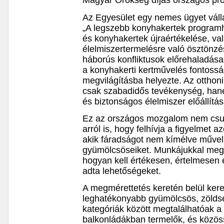
Magyar Örökség díjas országos pr
Az Egyesület egy nemes ügyet vállal
„A legszebb konyhakertek programh
és konyhakertek újraértékelése, va
élelmiszertermelésre való ösztönzés
háborús konfliktusok előrehaladása 
a konyhakerti kertművelés fontossá
megvilágításba helyezte. Az otthon
csak szabadidős tevékenység, han
és biztonságos élelmiszer előállítá
Ez az országos mozgalom nem csup
arról is, hogy felhívja a figyelmet 
akik fáradságot nem kímélve műveli
gyümölcsöseiket. Munkájukkal meg
hogyan kell értékesen, értelmesen 
adta lehetőségeket.
A megmérettetés keretén belül ker
leghatékonyabb gyümölcsös, zölds
kategóriák között megtalálhatóak a
balkonládákban termelők, és közöss