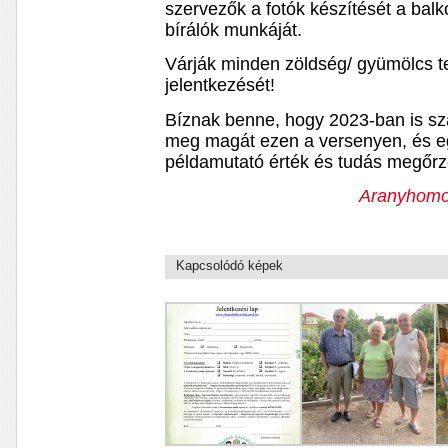
szervezők a fotók készítését a balko
bírálók munkáját.
Várják minden zöldség/ gyümölcs t
jelentkezését!
Bíznak benne, hogy 2023-ban is sz
meg magát ezen a versenyen, és e
példamutató érték és tudás megőr
Aranyhomok
Kapcsolódó képek