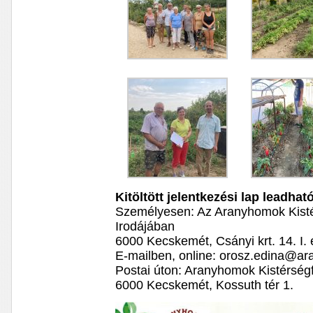
Kitöltött jelentkezési lap leadhat
Személyesen: Az Aranyhomok Kistér
Irodájában
6000 Kecskemét, Csányi krt. 14. I.
E-mailben, online: orosz.edina@a
Postai úton: Aranyhomok Kistérségf
6000 Kecskemét, Kossuth tér 1.