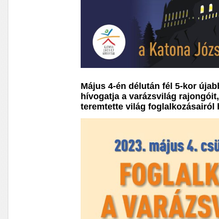
Május 4-én délután fél 5-kor újab
hívogatja a varázsvilág rajongóit
teremtette világ foglalkozásairó