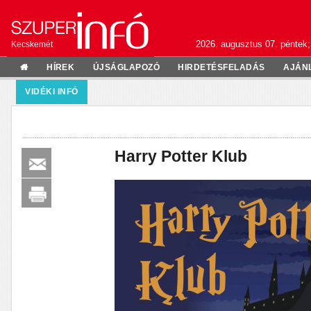
2026. augusztus 07. péntek;
Kecskemét
HÍREK
ÚJSÁGLAPOZÓ
HIRDETÉSFELADÁS
AJÁN
VIDÉKI INFÓ
Harry Potter Klub