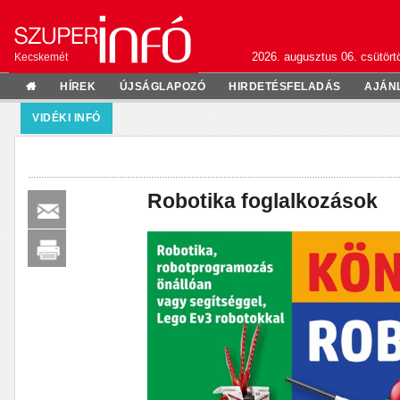
2026. augusztus 06. csütörtö
Kecskemét
HÍREK
ÚJSÁGLAPOZÓ
HIRDETÉSFELADÁS
AJÁN
VIDÉKI INFÓ
Robotika foglalkozások