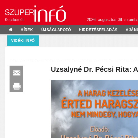
2026. augusztus 08. szomba
Kecskemét
HÍREK
ÚJSÁGLAPOZÓ
HIRDETÉSFELADÁS
AJÁN
VIDÉKI INFÓ
Uzsalyné Dr. Pécsi Rita: 