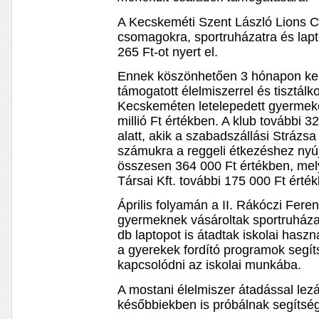
A Kecskeméti Szent László Lions Cl
csomagokra, sportruházatra és lapt
265 Ft-ot nyert el.
Ennek köszönhetően 3 hónapon ker
támogatott élelmiszerrel és tisztál
Kecskeméten letelepedett gyermeke
millió Ft értékben. A klub további 3
alatt, akik a szabadszállási Stráz
számukra a reggeli étkezéshez nyúj
összesen 364 000 Ft értékben, mel
Társai Kft. további 175 000 Ft érték
Április folyamán a II. Rákóczi Fere
gyermeknek vásároltak sportruházat
db laptopot is átadtak iskolai haszn
a gyerekek fordító programok segít
kapcsolódni az iskolai munkába.
A mostani élelmiszer átadással lezá
későbbiekben is próbálnak segítség