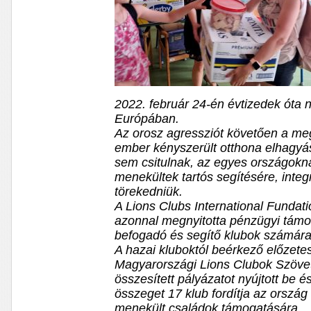
2022. február 24-én évtizedek óta ne
Európában.
Az orosz agressziót követően a meg
ember kényszerült otthona elhagyá
sem csitulnak, az egyes országokn
menekültek tartós segítésére, integ
törekedniük.
A Lions Clubs International Fundat
azonnal megnyitotta pénzügyi támo
befogadó és segítő klubok számára
A hazai kluboktól beérkező előzete
Magyarországi Lions Clubok Szövet
összesített pályázatot
nyújtott be é
összeget 17 klub fordítja az orszá
menekült családok támogatására.