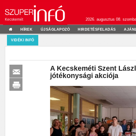
2026. augusztus 08. szomba
Kecskemét
HÍREK
ÚJSÁGLAPOZÓ
HIRDETÉSFELADÁS
AJÁN
VIDÉKI INFÓ
A Kecskeméti Szent Lászl
jótékonysági akciója