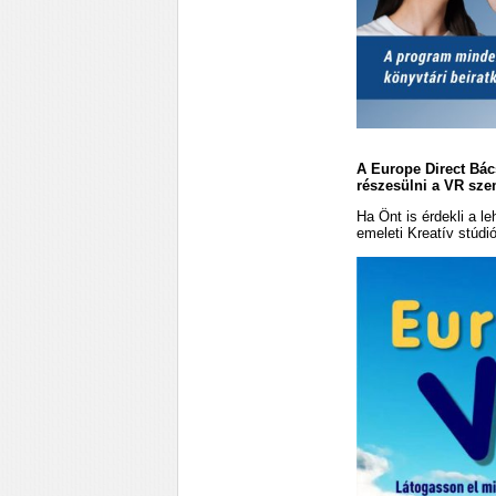
A Europe Direct Bác
részesülni a VR sze
Ha Önt is érdekli a l
emeleti Kreatív stúdió