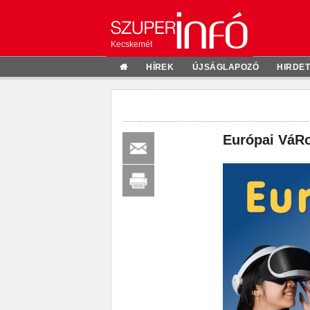
Kecskemét
HÍREK
ÚJSÁGLAPOZÓ
HIRDE
Európai VáRo