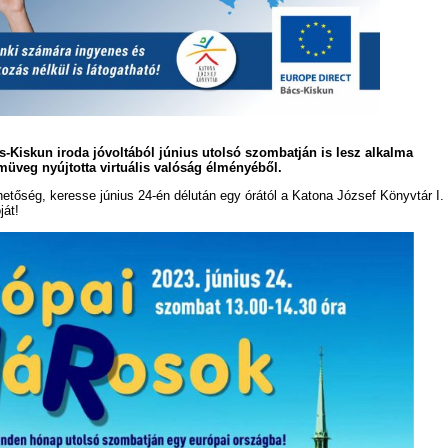
s-Kiskun iroda jóvoltából június utolsó szombatján is lesz alkalma
müveg nyújtotta virtuális valóság élményéből.
ehetőség, keresse június 24-én délután egy órától a Katona József Könyvtár I.
ját!