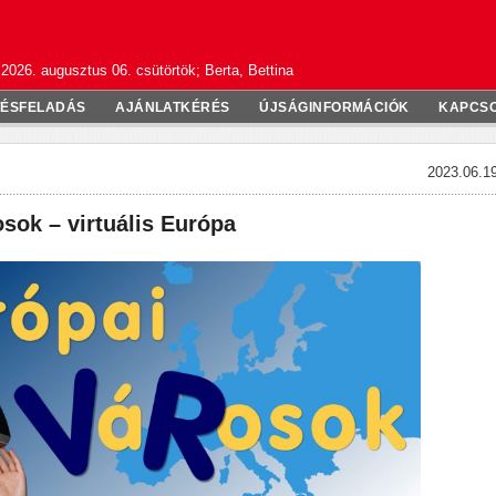
2026. augusztus 06. csütörtök; Berta, Bettina
TÉSFELADÁS
AJÁNLATKÉRÉS
ÚJSÁGINFORMÁCIÓK
KAPCS
2023.06.19
sok – virtuális Európa