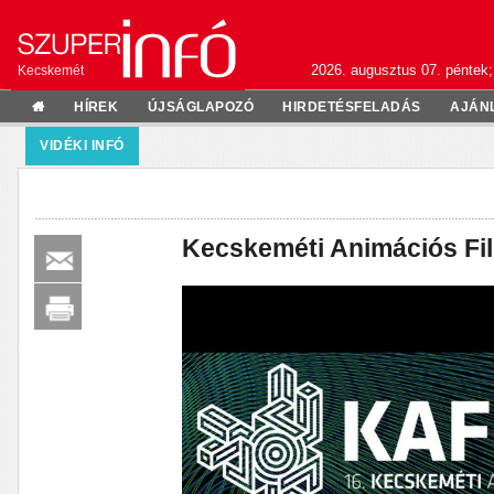
2026. augusztus 07. péntek;
Kecskemét
HÍREK
ÚJSÁGLAPOZÓ
HIRDETÉSFELADÁS
AJÁN
VIDÉKI INFÓ
Kecskeméti Animációs Fil