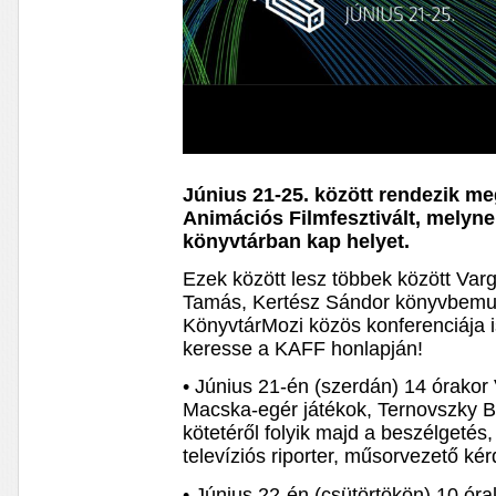
Június 21-25. között rendezik m
Animációs Filmfesztivált, melyn
könyvtárban kap helyet.
Ezek között lesz többek között Varg
Tamás, Kertész Sándor könyvbemut
KönyvtárMozi közös konferenciája is
keresse a KAFF honlapján!
• Június 21-én (szerdán) 14 órakor 
Macska-egér játékok, Ternovszky B
kötetéről folyik majd a beszélgeté
televíziós riporter, műsorvezető kér
• Június 22-én (csütörtökön) 10 ór