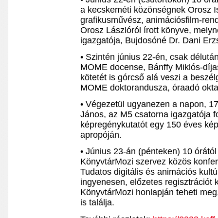
a kecskeméti közönségnek Orosz Is
grafikusművész, animációsfilm-rend
Orosz Lászlóról írott könyve, mely
igazgatója, Bujdosóné Dr. Dani Erz
• Szintén június 22-én, csak délután
MOME docense, Bánffy Miklós-díjas
kötetét is górcső alá veszi a beszé
MOME doktorandusza, óraadó okta
• Végezetül ugyanezen a napon, 17
János, az M5 csatorna igazgatója f
képregénykutatót egy 150 éves képr
apropóján.
• Június 23-án (pénteken) 10 órát
KönyvtárMozi szervez közös konfer
Tudatos digitális és animációs kul
ingyenesen, előzetes regisztrációt 
KönyvtárMozi honlapján teheti meg,
is találja.