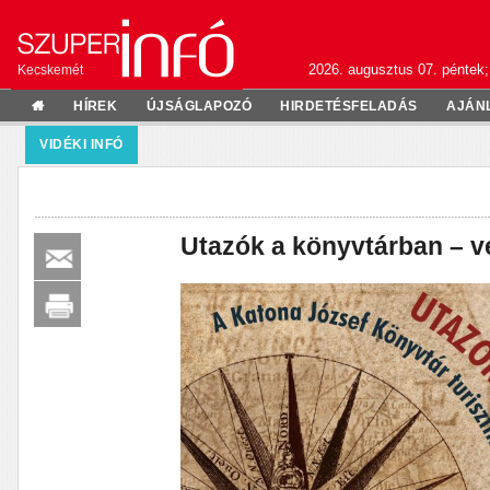
2026. augusztus 07. péntek;
Kecskemét
HÍREK
ÚJSÁGLAPOZÓ
HIRDETÉSFELADÁS
AJÁN
VIDÉKI INFÓ
Utazók a könyvtárban – ve