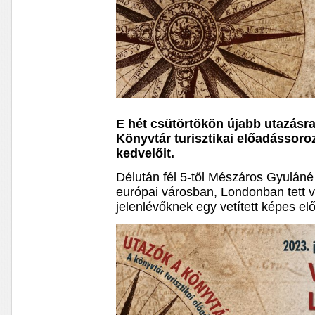
E hét csütörtökön újabb utazásra
Könyvtár turisztikai előadássoro
kedvelőit.
Délután fél 5-től Mészáros Gyulán
európai városban, Londonban tett 
jelenlévőknek egy vetített képes el