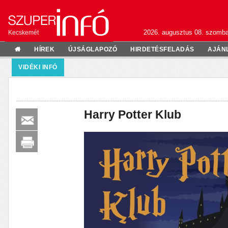
2026. augusztus 08. szomba
Kecskemét
HÍREK
ÚJSÁGLAPOZÓ
HIRDETÉSFELADÁS
AJÁN
VIDÉKI INFÓ
Harry Potter Klub