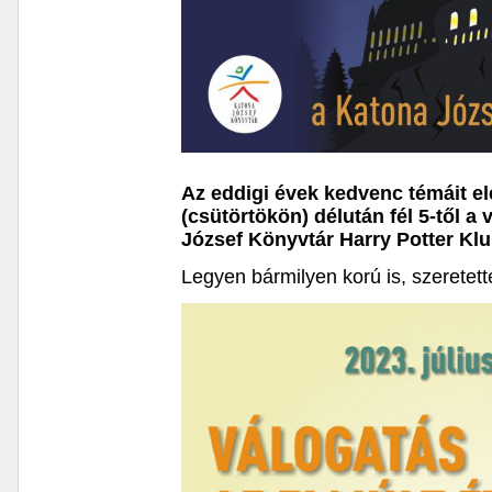
Az eddigi évek kedvenc témáit ele
(csütörtökön) délután fél 5-től a
József Könyvtár Harry Potter Kl
Legyen bármilyen korú is, szeretett